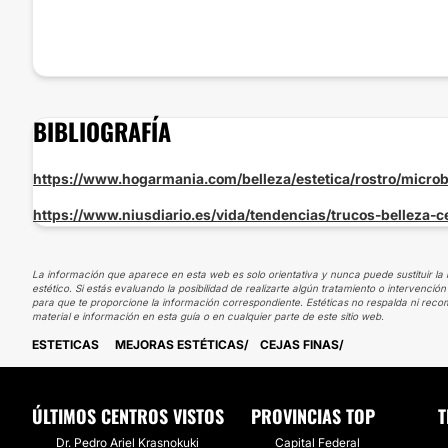
BIBLIOGRAFÍA
https://www.hogarmania.com/belleza/estetica/rostro/micro
https://www.niusdiario.es/vida/tendencias/trucos-belleza
La información que aparece en esta web es solo orientativa y nunca puede sustituir la 
estético. Si estás evaluando la posibilidad de realizarte algún tratamiento o interven
para que te proporcione la información correspondiente. Estéticas no respalda ni recom
material e información en esta guía o en cualquier parte de este sitio web.
ESTETICAS
MEJORAS ESTÉTICAS
CEJAS FINAS
ÚLTIMOS CENTROS VISTOS
PROVINCIAS TOP
T
Dr. Pedro Ariel Krasnokuki
Capital Federal