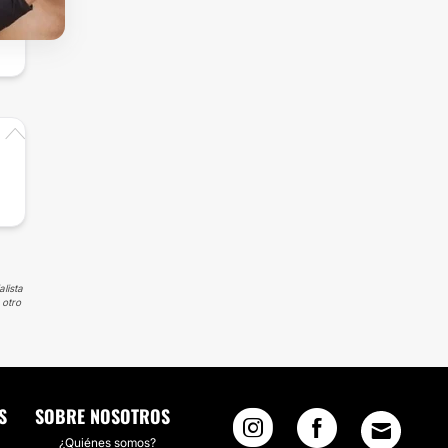
lista
 otro
S
SOBRE NOSOTROS
¿Quiénes somos?