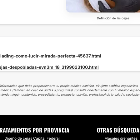
Definición de las cejas
blading-como-lucir-mirada-perfecta-45637.html
-cejas-despobladas-evn3m_18_3199623100.html
información que debe proporcionarte tu propio médico estético, cirujano estético especialista
ción médica (también en caso de dudas o preguntas) consultá directamente con tu médico especia
ienda ningún contenido, procedimiento, producto, opinión, profesional de la salud o cualquier
RATAMIENTOS POR PROVINCIA
OTRAS BÚSQUEDA
Diseño de cejas Capital Federal
Masajes drenantes