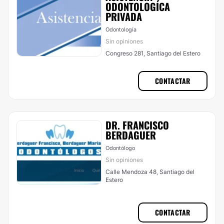
ODONTOLOGÍCA
PRIVADA
Odontología
Sin opiniones
Congreso 281, Santiago del Estero
CONTACTAR
DR. FRANCISCO
BERDAGUER
Odontólogo
Sin opiniones
Calle Mendoza 48, Santiago del
Estero
CONTACTAR