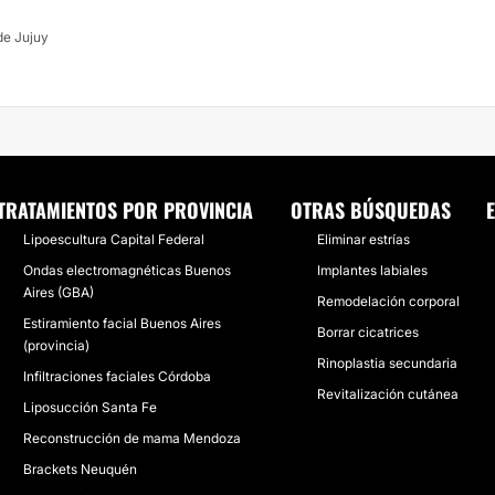
lvador de Jujuy
TRATAMIENTOS POR PROVINCIA
OTRAS BÚSQUEDAS
Lipoescultura Capital Federal
Eliminar estrías
Ondas electromagnéticas Buenos
Implantes labiales
Aires (GBA)
Remodelación corporal
Estiramiento facial Buenos Aires
Borrar cicatrices
(provincia)
Rinoplastia secundaria
Infiltraciones faciales Córdoba
Revitalización cutánea
Liposucción Santa Fe
Reconstrucción de mama Mendoza
Brackets Neuquén