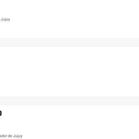
 Jujuy
O
ador de Jujuy