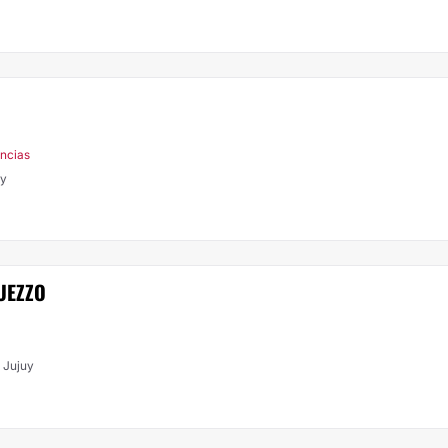
encias
uy
UEZZO
 Jujuy