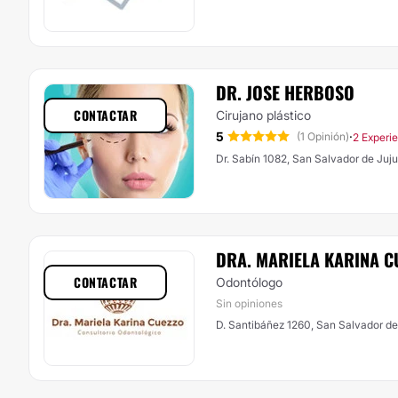
DR. JOSE HERBOSO
CONTACTAR
Cirujano plástico
5
·
(1 Opinión)
2 Experi
Dr. Sabín 1082, San Salvador de Juj
DRA. MARIELA KARINA C
CONTACTAR
Odontólogo
Sin opiniones
D. Santibáñez 1260, San Salvador de