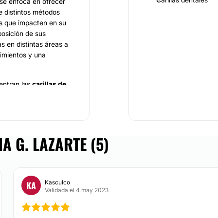
 se enfoca en ofrecer
e distintos métodos
s que impacten en su
posición de sus
s en distintas áreas a
imientos y una
entran las
carillas de
s, además de
on sustancias de
a toxina botulínica,
 que cada paciente
A G. LAZARTE (5)
ipo y el instrumental
Kasculco
KA
nden de forma
Validada el 4 may 2023
Es ahí donde atiende
ulares de cada