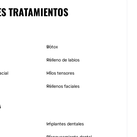
ES TRATAMIENTOS
Botox
Relleno de labios
acial
Hilos tensores
Rellenos faciales
A
Implantes dentales
Blanqueamiento dental