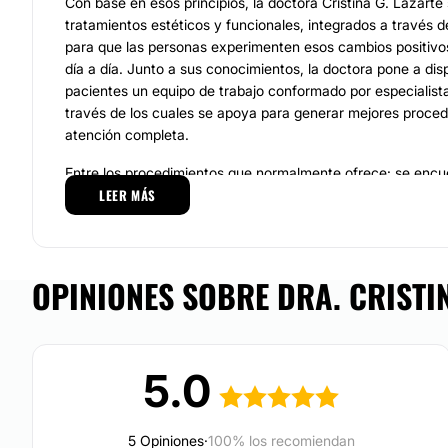
Con base en esos principios, la doctora Cristina G. Lazarte
tratamientos estéticos y funcionales, integrados a través d
para que las personas experimenten esos cambios positivo
día a día. Junto a sus conocimientos, la doctora pone a dis
pacientes un equipo de trabajo conformado por especialista
través de los cuales se apoya para generar mejores proced
atención completa.
Entre los procedimientos que normalmente ofrece: se encu
LEER MÁS
porcelana, prótesis, implantes e incrustaciones dentale
procedimientos estéticos como armonización orofacial c
relleno como el ácido hialurónico y también en el uso de l
entre otros métodos que se aplican según las necesidades
OPINIONES SOBRE DRA. CRISTIN
manifieste en consulta. En cada tratamiento cuenta con equ
necesario para la realización.
Localización.
5.0
La doctora
Cristina G. Lazarte
y su equipo de trabajo atie
personalizada en la Provincia de San Miguel de Tucumán. 
forma personalizada y enfocada en las necesidades partic
5 Opiniones
·
100% los recomiendan
paciente.