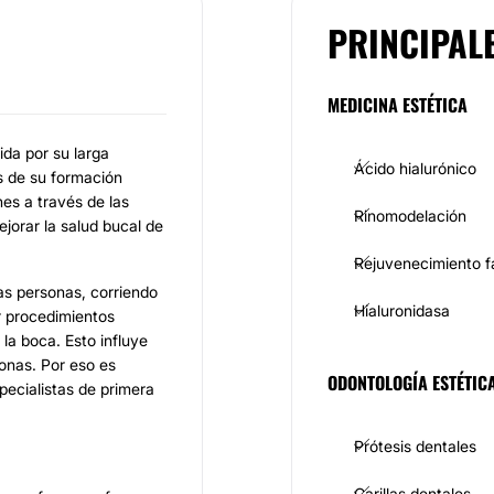
PRINCIPAL
MEDICINA ESTÉTICA
da por su larga
Ácido hialurónico
s de su formación
es a través de las
Rinomodelación
orar la salud bucal de
Rejuvenecimiento f
as personas, corriendo
Hialuronidasa
r procedimientos
la boca. Esto influye
sonas. Por eso es
ODONTOLOGÍA ESTÉTIC
pecialistas de primera
Prótesis dentales
Carillas dentales