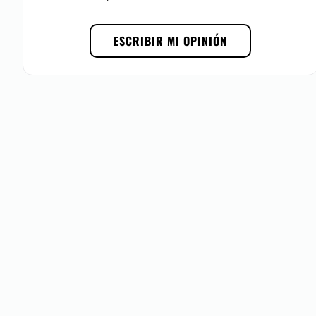
Posibilidad de videoconsulta:
ESCRIBIR MI OPINIÓN
No
Financiación o facilidades de pago:
No