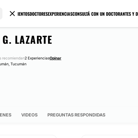
TRATAMIENTOS
DOCTORES
EXPERIENCIAS
CONSULTÁ CON UN DOCTOR
ANTES Y 
 G. LAZARTE
s recomiendan
2 Experiencias
Opinar
cumán, Tucumán
ENES
VIDEOS
PREGUNTAS RESPONDIDAS