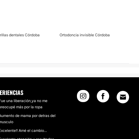
rillas dentales Córdoba
Ortodoncia invisible Córdoba
ERIENCIAS
Fue una liberación,ya no me
preocupé más por la ropa
Aumento de mama por detras del
musculo
Excelente!! Amé el cambio...