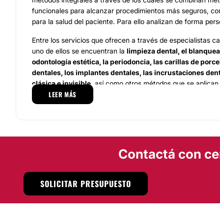
funcionales para alcanzar procedimientos más seguros, co
para la salud del paciente. Para ello analizan de forma per
Entre los servicios que ofrecen a través de especialistas 
uno de ellos se encuentran la
limpieza dental, el blanquea
odontología estética, la periodoncia, las carillas de porce
dentales, los implantes dentales, las incrustaciones dent
clásica e invisible,
así como otros métodos que se aplican
LEER MÁS
necesidades de cada paciente.
Estos servicios se desarrollan a través del instrumental y l
necesarios para atender a cada persona de forma segura y
Localización.
Contactá con ce
El
Consultorio Odontológico Heredía
se encuentra ubicado
478 en la Provincia de Córdoba
. Acá atiende de forma par
SOLICITAR PRESUPUESTO
paciente.
Posibilidad de videoconsulta:
No