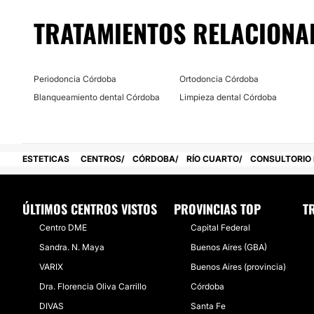
TRATAMIENTOS RELACIONA
Financiación o facilidades de pago:
No
Periodoncia Córdoba
Ortodoncia Córdoba
Blanqueamiento dental Córdoba
Limpieza dental Córdoba
ESTETICAS
CENTROS
CÓRDOBA
RÍO CUARTO
CONSULTORIO 
ÚLTIMOS CENTROS VISTOS
PROVINCIAS TOP
T
Centro DME
Capital Federal
Sandra. N. Maya
Buenos Aires (GBA)
VARIX
Buenos Aires (provincia)
Dra. Florencia Oliva Carrillo
Córdoba
DIVAS
Santa Fe