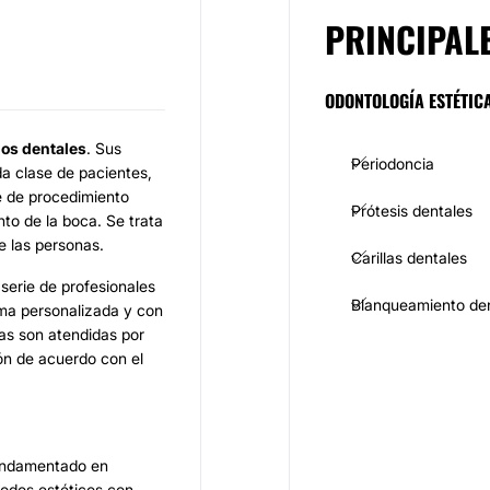
PRINCIPAL
ODONTOLOGÍA ESTÉTIC
ios dentales
. Sus
Periodoncia
a clase de pacientes,
e de procedimiento
Prótesis dentales
to de la boca. Se trata
e las personas.
Carillas dentales
serie de profesionales
Blanqueamiento den
rma personalizada y con
as son atendidas por
ión de acuerdo con el
fundamentado en
todos estéticos con