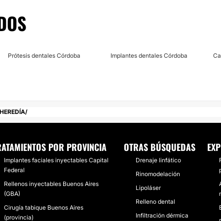
DOS
Prótesis dentales Córdoba
Implantes dentales Córdoba
Ca
HEREDÍA
RATAMIENTOS POR PROVINCIA
OTRAS BÚSQUEDAS
EXP
Implantes faciales inyectables Capital
Drenaje linfático
Federal
Rinomodelación
Rellenos inyectables Buenos Aires
Lipoláser
(GBA)
Relleno dental
Cirugía tabique Buenos Aires
Infiltración dérmica
(provincia)