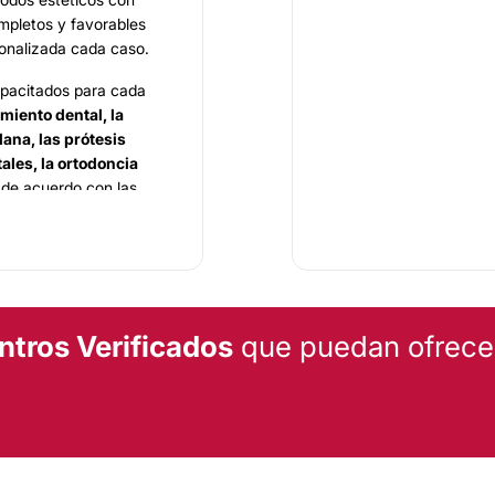
mpletos y favorables
sonalizada cada caso.
capacitados para cada
miento dental, la
lana, las prótesis
ales, la ortodoncia
 de acuerdo con las
os equipos técnicos
 personalizada.
ntros Verificados
que puedan ofrecert
 en la calle
J. Varela al
ticular a toda clase de